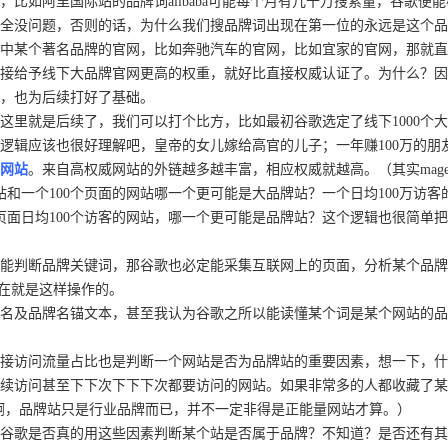
如阿里国际站的品牌词alibaba可能每个月有几十万搜索量，谷歌便能根据这
全没问题，否则的话，为什么我们搜品牌词出现在第一位的永远是这个品
中某个著名品牌的官网，比如奔驰汽车的官网，比如宜家的官网，那就直
接给予线下大品牌官网更高的权重，就好比直接权威认证了。为什么？因
，也为后续打好了基础。
这里就是后续了，我们可以打个比方，比如最初谷歌选定了线下1000个大
辑应该也很好理解吧，皇帝的女儿嫁给高官的儿子；一年赚100万的朋友
网站
。来自高权威网站的外链越多越丰富，相应权威就越高。（其实mage
站和一个100个页面的网站哪一个更可能是大品牌站？一个日均100万访
0个页面日均100个访客的网站，哪一个更可能是品牌站？这个逻辑也很简单
能判断品牌关键词，那谷歌也必定能采集互联网上的页面，分析某个品牌
现在就是这样操作的。
名及品牌名锚文本，甚至我认为谷歌之所以能读懂某个词是某个网站的品
接访问流量占比也是判断一个网站是否为品牌站的重要因素，想一下，什
续访问甚至下下次下下下次都要访问的网站。如果非常多的人都收藏了某
然是啊，品牌站只是行业品牌而已，并不一定非得是正能量网站才算。）
谷歌是否真的用这些因素判断某个站是否属于品牌？不知道？是否还有其