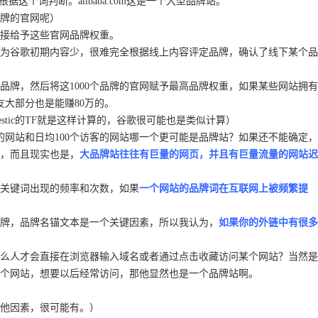
个词判断。alibaba.com这是一个大型品牌站。
牌的官网呢）
接给予这些官网品牌权重。
为谷歌初期内容少，很难完全根据线上内容评定品牌，确认了线下某个品
品牌，然后将这1000个品牌的官网赋予最高品牌权重，如果某些网站拥有
大部分也是能赚80万的。
stic的TF就是这样计算的，谷歌很可能也是类似计算）
客的网站和日均100个访客的网站哪一个更可能是品牌站？如果还不能确定，
把，而且现实也是，
大品牌站往往有巨量的网页，并且有巨量流量的网站迟
关键词出现的频率和次数，如果
一个网站的品牌词在互联网上被频繁提
牌，品牌名锚文本是一个关键因素，所以我认为，
如果你的外链中有很多
么人才会直接在浏览器输入域名或者通过点击收藏访问某个网站？当然是
个网站，想要以后经常访问，那他显然也是一个品牌站啊。
他因素，很可能有。）