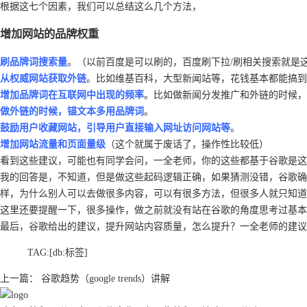
根据这七个因素，我们可以总结这么几个方法，
增加网站的品牌权重
刷品牌词搜索量
。（以前百度是可以刷的，百度刷下拉/刷相关搜索就是
从权威网站获取外链
。比如维基百科，大型新闻站等，花钱基本都能搞到
增加品牌词在互联网中出现的频率
。比如做新闻分发推广和外链的时候，
做外链的时候，锚文本多用品牌词
。
鼓励用户收藏网站，引导用户直接输入网址访问网站等
。
增加网站流量和页面量级
（这个就属于废话了，操作性比较低）
看到这些建议，可能也有同学会问，一全老师，你的这些都基于谷歌是这
我的回答是，不知道，但是做这些起码逻辑正确，如果猜测没错，谷歌确
样，为什么别人可以去做很多内容，可以有很多方法，但很多人就只知道
这里还要提醒一下，很多操作，做之前就没有站在谷歌的角度思考过基本
最后，谷歌给出的建议，提升网站内容质量，怎么提升？一全老师的建议
TAG:
[db:标签]
上一篇：
谷歌趋势（google trends）讲解