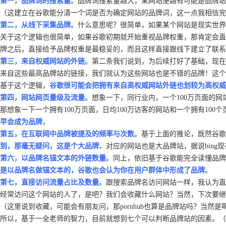
第一，品牌词的搜索量
。品牌词搜索量越大，某网站便越有可能是品牌站，比
（这建立在谷歌能分清一个词是否为确定网站的品牌词，这一点我相信完
第二，
从线下采集品牌
。什么意思呢？很简单，如果某个网站是现实世界
关于这个逻辑也很简单，如果谷歌初期就开始重视品牌权重，那肯定会直
牌之后，直接给予品牌权重是最稳妥的，而且这样直接跟线下建立了联系
第三，来自权威网站的外链
。第二条我们说到，为后续打好了基础，现在
来自这些最高品牌站的链接，我们就认为这些网站也是不错的品牌！这个逻
基于这个逻辑，
谷歌很可能会把拥有来自高权威网站外链也划较为高权威
第四，
网站网页量级及流量
。想象一下，同行业内，一个100万页面的网
那想象一下一个拥有100万页面，日均100万访客的网站和一个拥有10
早会成为品牌
，
第五，在互联网中品牌被提及的频率与次数
。基于上面的推论，既然谷歌
到，那毫无疑问，这是个大品牌
，对应的网站也是大品牌站，据说bing
第六，以品牌名锚文本的外链数量
。同上，依旧基于谷歌能完全读懂品牌
是以品牌名做锚文本的，谷歌也会认为你在用户群体中形成了品牌
。
第七，直接访问流量占比及数量
。跟搜索品牌名访问网站一样，我认为直
经常访问这个网站的人了，是吧？我们会收藏什么网站？当然，下次要继
（这里说到收藏，可能会有朋友问，那pornhub也算是品牌站吗？当
所以，基于一全老师的智力，目前就想到七个可以判断品牌站的因素。（